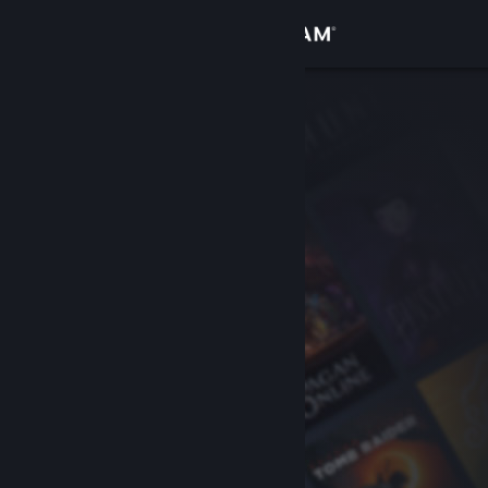
Inloggen
Winkel
Community
Over
Ondersteuning
Taal wijzigen
Download de mobiele Steam-app
Desktopwebsite weergeven