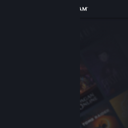
Inloggen
Winkel
Community
Over
Ondersteuning
Taal wijzigen
Download de mobiele Steam-app
Desktopwebsite weergeven