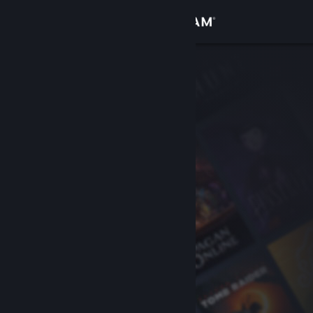
Inloggen
Winkel
Community
Over
Ondersteuning
Taal wijzigen
Download de mobiele Steam-app
Desktopwebsite weergeven