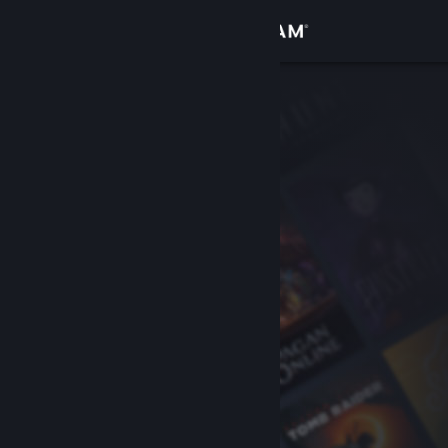
Inloggen
Winkel
Community
Over
Ondersteuning
Taal wijzigen
Download de mobiele Steam-app
Desktopwebsite weergeven