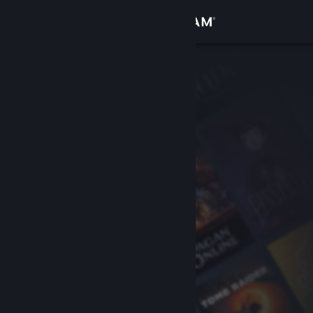
Inloggen
Winkel
Community
Over
Ondersteuning
Taal wijzigen
Download de mobiele Steam-app
Desktopwebsite weergeven