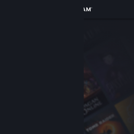
Inloggen
Winkel
Community
Over
Ondersteuning
Taal wijzigen
Download de mobiele Steam-app
Desktopwebsite weergeven