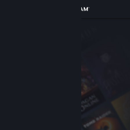
Inloggen
Winkel
Community
Over
Ondersteuning
Taal wijzigen
Download de mobiele Steam-app
Desktopwebsite weergeven