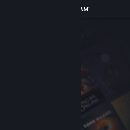
Inloggen
Winkel
Community
Over
Ondersteuning
Taal wijzigen
Download de mobiele Steam-app
Desktopwebsite weergeven