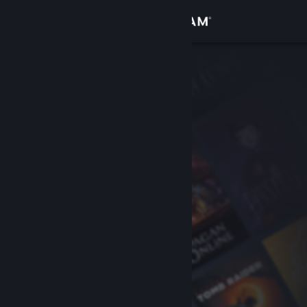
Inloggen
Winkel
Community
Over
Ondersteuning
Taal wijzigen
Download de mobiele Steam-app
Desktopwebsite weergeven