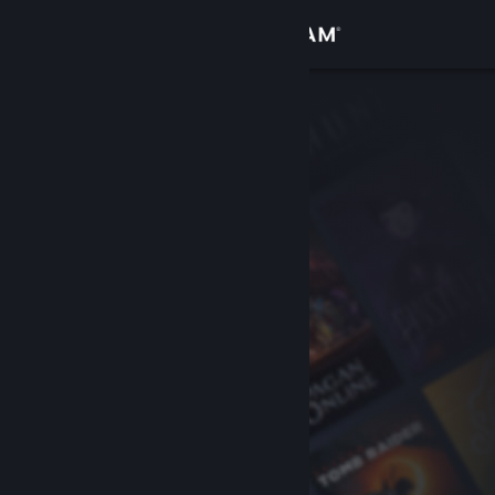
Inloggen
Winkel
Community
Over
Ondersteuning
Taal wijzigen
Download de mobiele Steam-app
Desktopwebsite weergeven