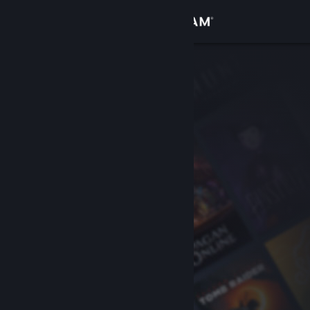
Inloggen
Winkel
Community
Over
Ondersteuning
Taal wijzigen
Download de mobiele Steam-app
Desktopwebsite weergeven