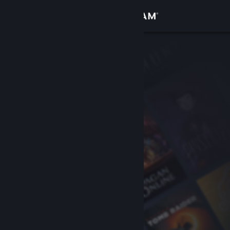
Inloggen
Winkel
Community
Over
Ondersteuning
Taal wijzigen
Download de mobiele Steam-app
Desktopwebsite weergeven