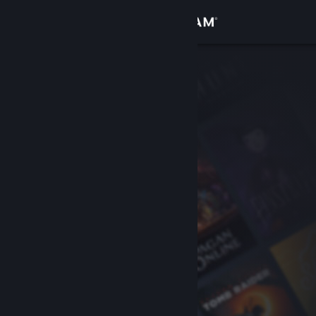
Inloggen
Winkel
Community
Over
Ondersteuning
Taal wijzigen
Download de mobiele Steam-app
Desktopwebsite weergeven