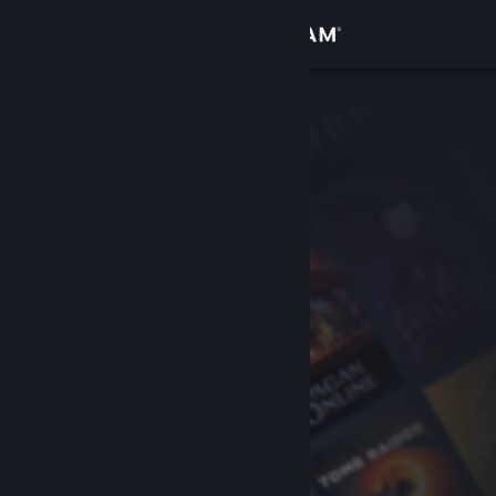
Inloggen
Winkel
Community
Over
Ondersteuning
Taal wijzigen
Download de mobiele Steam-app
Desktopwebsite weergeven