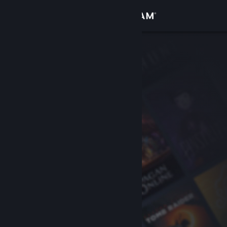
Inloggen
Winkel
Community
Over
Ondersteuning
Taal wijzigen
Download de mobiele Steam-app
Desktopwebsite weergeven