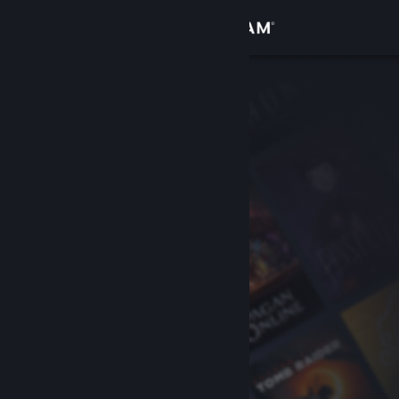
Inloggen
Winkel
Community
Over
Ondersteuning
Taal wijzigen
Download de mobiele Steam-app
Desktopwebsite weergeven