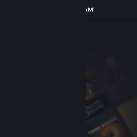
Inloggen
Winkel
Community
Over
Ondersteuning
Taal wijzigen
Download de mobiele Steam-app
Desktopwebsite weergeven