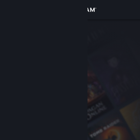
Inloggen
Winkel
Community
Over
Ondersteuning
Taal wijzigen
Download de mobiele Steam-app
Desktopwebsite weergeven