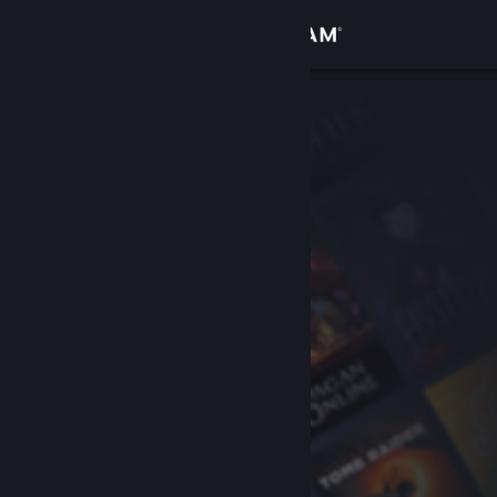
Inloggen
Winkel
Community
Over
Ondersteuning
Taal wijzigen
Download de mobiele Steam-app
Desktopwebsite weergeven