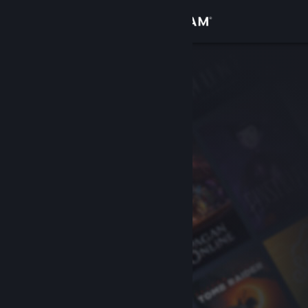
Inloggen
Winkel
Community
Over
Ondersteuning
Taal wijzigen
Download de mobiele Steam-app
Desktopwebsite weergeven