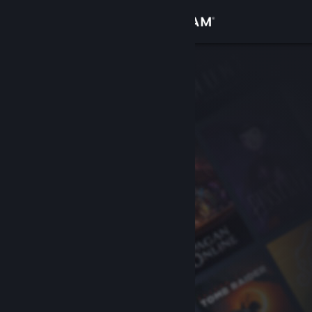
Inloggen
Winkel
Community
Over
Ondersteuning
Taal wijzigen
Download de mobiele Steam-app
Desktopwebsite weergeven