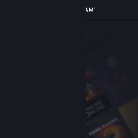
Inloggen
Winkel
Community
Over
Ondersteuning
Taal wijzigen
Download de mobiele Steam-app
Desktopwebsite weergeven