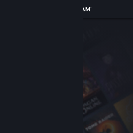
Inloggen
Winkel
Community
Over
Ondersteuning
Taal wijzigen
Download de mobiele Steam-app
Desktopwebsite weergeven