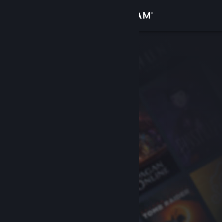
Inloggen
Winkel
Community
Over
Ondersteuning
Taal wijzigen
Download de mobiele Steam-app
Desktopwebsite weergeven