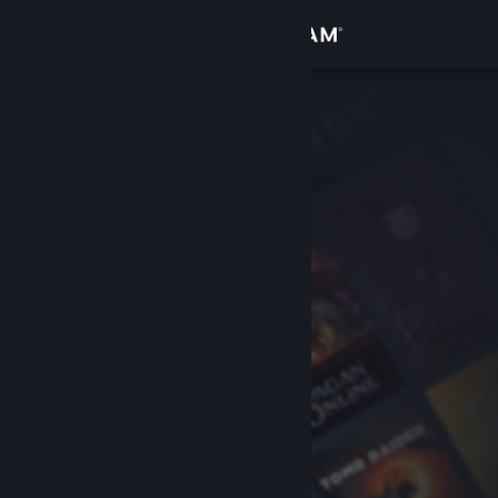
Inloggen
Winkel
Community
Over
Ondersteuning
Taal wijzigen
Download de mobiele Steam-app
Desktopwebsite weergeven