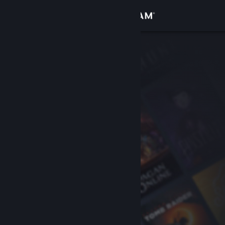
Inloggen
Winkel
Community
Over
Ondersteuning
Taal wijzigen
Download de mobiele Steam-app
Desktopwebsite weergeven