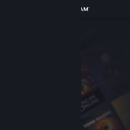
Inloggen
Winkel
Community
Over
Ondersteuning
Taal wijzigen
Download de mobiele Steam-app
Desktopwebsite weergeven