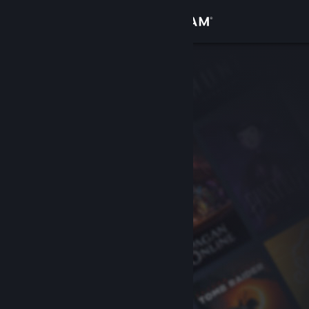
Inloggen
Winkel
Community
Over
Ondersteuning
Taal wijzigen
Download de mobiele Steam-app
Desktopwebsite weergeven