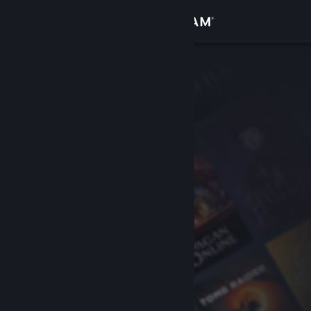
Inloggen
Winkel
Community
Over
Ondersteuning
Taal wijzigen
Download de mobiele Steam-app
Desktopwebsite weergeven