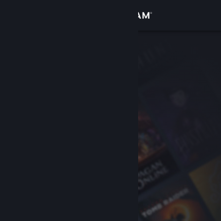
Inloggen
Winkel
Community
Over
Ondersteuning
Taal wijzigen
Download de mobiele Steam-app
Desktopwebsite weergeven