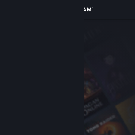
Inloggen
Winkel
Community
Over
Ondersteuning
Taal wijzigen
Download de mobiele Steam-app
Desktopwebsite weergeven