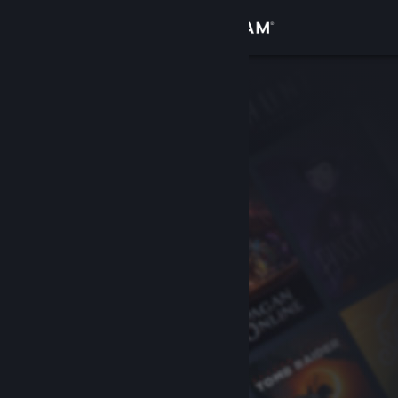
Inloggen
Winkel
Community
Over
Ondersteuning
Taal wijzigen
Download de mobiele Steam-app
Desktopwebsite weergeven