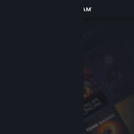
Inloggen
Winkel
Community
Over
Ondersteuning
Taal wijzigen
Download de mobiele Steam-app
Desktopwebsite weergeven