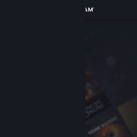
Inloggen
Winkel
Community
Over
Ondersteuning
Taal wijzigen
Download de mobiele Steam-app
Desktopwebsite weergeven