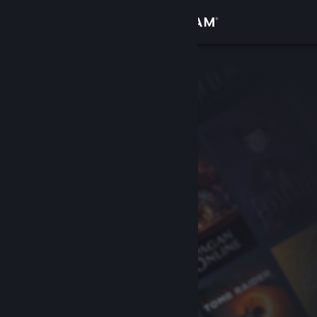
Inloggen
Winkel
Community
Over
Ondersteuning
Taal wijzigen
Download de mobiele Steam-app
Desktopwebsite weergeven