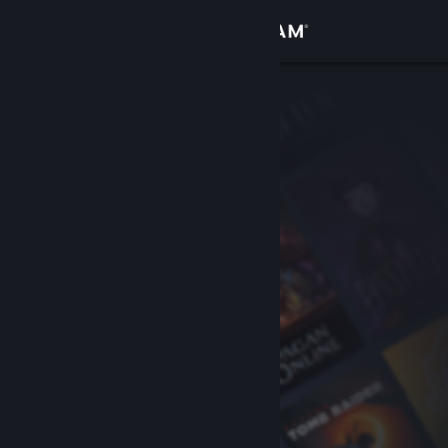
Inloggen
Winkel
Community
Over
Ondersteuning
Taal wijzigen
Download de mobiele Steam-app
Desktopwebsite weergeven