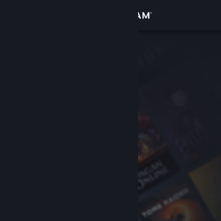
Inloggen
Winkel
Community
Over
Ondersteuning
Taal wijzigen
Download de mobiele Steam-app
Desktopwebsite weergeven