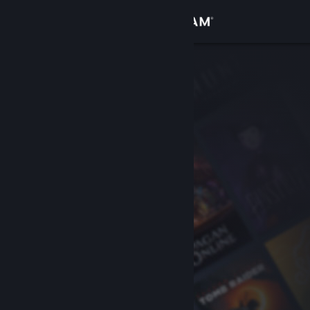
Inloggen
Winkel
Community
Over
Ondersteuning
Taal wijzigen
Download de mobiele Steam-app
Desktopwebsite weergeven