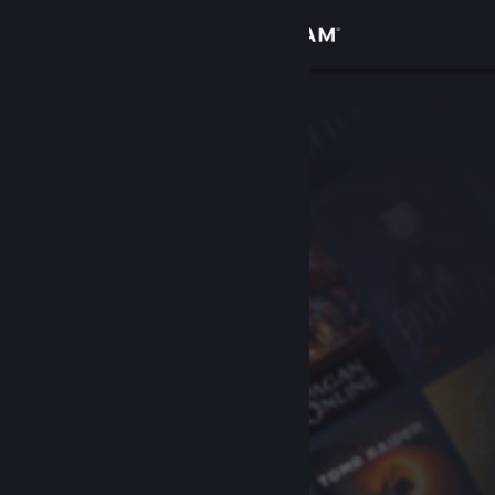
Inloggen
Winkel
Community
Over
Ondersteuning
Taal wijzigen
Download de mobiele Steam-app
Desktopwebsite weergeven