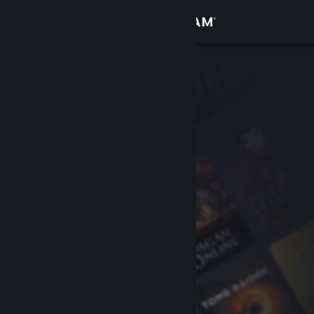
Inloggen
Winkel
Community
Over
Ondersteuning
Taal wijzigen
Download de mobiele Steam-app
Desktopwebsite weergeven