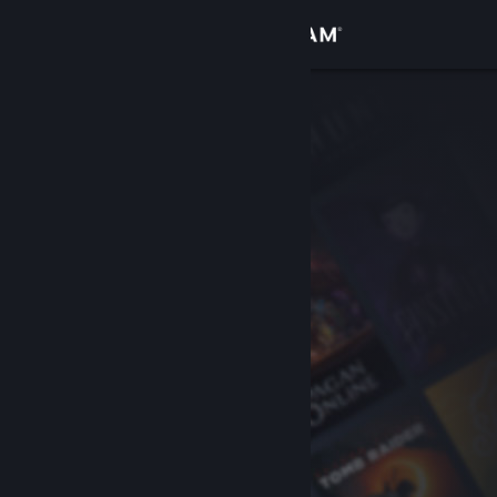
Inloggen
Winkel
Community
Over
Ondersteuning
Taal wijzigen
Download de mobiele Steam-app
Desktopwebsite weergeven