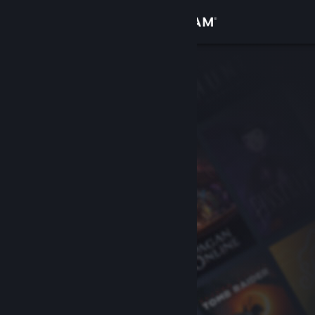
Inloggen
Winkel
Community
Over
Ondersteuning
Taal wijzigen
Download de mobiele Steam-app
Desktopwebsite weergeven