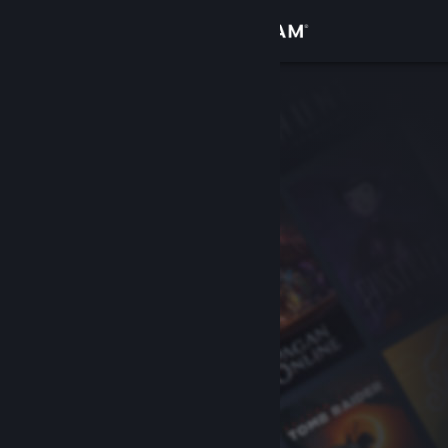
Inloggen
Winkel
Community
Over
Ondersteuning
Taal wijzigen
Download de mobiele Steam-app
Desktopwebsite weergeven