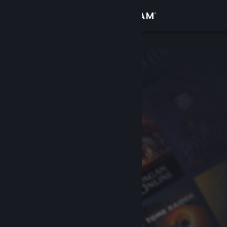
Inloggen
Winkel
Community
Over
Ondersteuning
Taal wijzigen
Download de mobiele Steam-app
Desktopwebsite weergeven