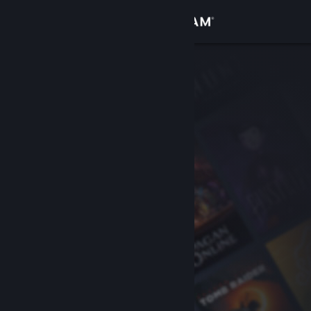
Inloggen
Winkel
Community
Over
Ondersteuning
Taal wijzigen
Download de mobiele Steam-app
Desktopwebsite weergeven