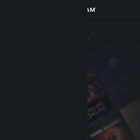
Inloggen
Winkel
Community
Over
Ondersteuning
Taal wijzigen
Download de mobiele Steam-app
Desktopwebsite weergeven