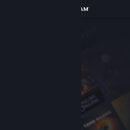
Inloggen
Winkel
Community
Over
Ondersteuning
Taal wijzigen
Download de mobiele Steam-app
Desktopwebsite weergeven