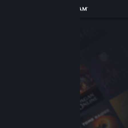
Inloggen
Winkel
Community
Over
Ondersteuning
Taal wijzigen
Download de mobiele Steam-app
Desktopwebsite weergeven