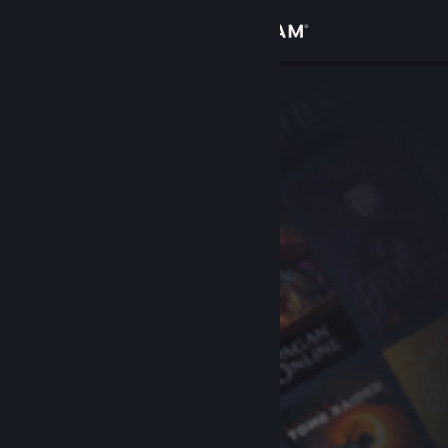
Inloggen
Winkel
Community
Over
Ondersteuning
Taal wijzigen
Download de mobiele Steam-app
Desktopwebsite weergeven