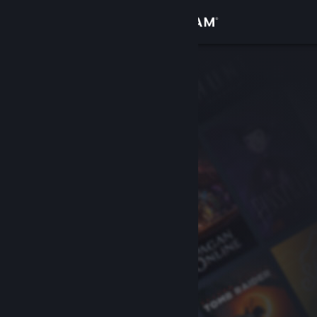
Inloggen
Winkel
Community
Over
Ondersteuning
Taal wijzigen
Download de mobiele Steam-app
Desktopwebsite weergeven